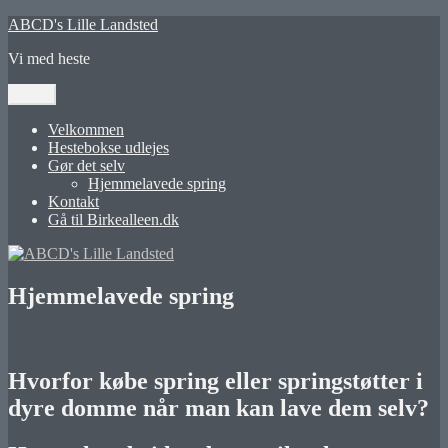
Videre
ABCD's Lille Landsted
til
Vi med heste
indhold
Menu
Velkommen
Hestebokse udlejes
Gør det selv
Hjemmelavede spring
Kontakt
Gå til Birkealleen.dk
Hjemmelavede spring
Hvorfor købe spring eller springstøtter i
dyre domme når man kan lave dem selv?