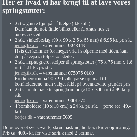
Her er hvad vi har brugt til at lave vores
springstøtter:
2 stk. gamle hjul på stålfælge (ikke alu)
Dem kan du nok finde billigt eller få gratis hos et
autoværksted.
2 stk. vinkelbeslag (90 x 90 x 2,5 x 65 mm) á 6,95 kr. pr. stk.
jemogfix.dk
– varenummer 9043149
Hvis der kommer for meget vrid i stolperne med tiden, kan
der påsvejses stolpesko istedet.
2 stk. imprægneret stolper til springstøtter ( 75 x 75 mm x 1,8
m.) á 31 kr. pr. stk.
jemogfix.dk
– varenummer 075075 0180
En dimension på 90 x 90 ville passe optimalt til
bomholderene, men valget faldt på ovennævnte grundet pris.
2 stk. runde pæle til springbomme (ø10 x 300 cm) á 99 kr. pr.
stk.
jemogfix.dk
– varenummer 9001270
4 bomholdere (10 x 10 cm.) á 24 kr. pr. stk. + porto (ca. 49,-
kr.)
borjes.dk
– varenummer 5605
Derudover et svejseværk, skruemaskine, hulbor, skruer og maling.
Pris ca. 400,- kr. for viste spring med 2 bomme.