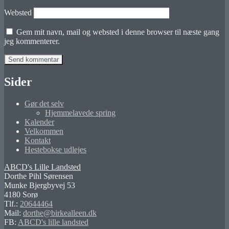
Websted
Gem mit navn, mail og websted i denne browser til næste gang
jeg kommenterer.
Sider
Gør det selv
Hjemmelavede spring
Kalender
Velkommen
Kontakt
Hestebokse udlejes
ABCD's Lille Landsted
Dorthe Pihl Sørensen
Munke Bjergbyvej 53
4180 Sorø
Tlf.:
20644464
Mail:
dorthe@birkealleen.dk
FB:
ABCD's lille landsted